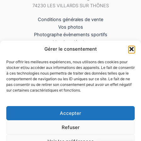
74230 LES VILLARDS SUR THÔNES
Conditions générales de vente
Vos photos
Photographe évènements sportifs
Mentions légales
Gérer le consentement
Mes Téléchargements
Contact
Pour offrir les meilleures expériences, nous utilisons des cookies pour
Politique de cookies (UE)
stocker et/ou accéder aux informations des appareils. Le fait de consentir
à ces technologies nous permettra de traiter des données telles que le
comportement de navigation ou les ID uniques sur ce site. Le fait de ne
pas consentir ou de retirer son consentement peut avoir un effet négatif
sur certaines caractéristiques et fonctions.
Accepter
Refuser
Copyright © 2026 LePhotographesportif.com |
Siret : 851 571