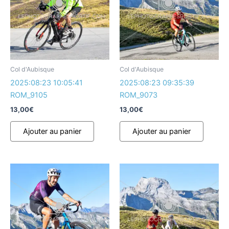
Col d'Aubisque
Col d'Aubisque
2025:08:23 10:05:41
2025:08:23 09:35:39
ROM_9105
ROM_9073
13,00
€
13,00
€
Ajouter au panier
Ajouter au panier