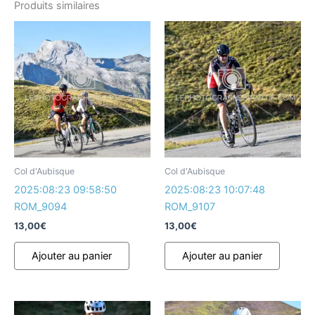
Produits similaires
Col d'Aubisque
Col d'Aubisque
2025:08:23 09:58:50
2025:08:23 10:07:48
ROM_9094
ROM_9107
13,00
€
13,00
€
Ajouter au panier
Ajouter au panier