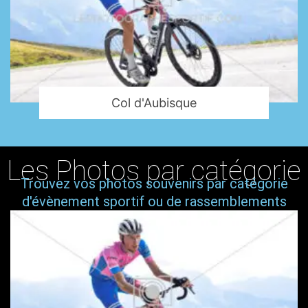
Col d'Aubisque
Les Photos par catégorie
Trouvez vos photos souvenirs par catégorie
d'évènement sportif ou de rassemblements