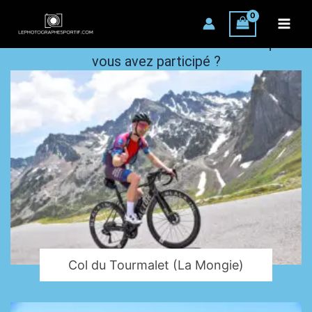
Aller
évènements
au
contenu
Vous cherchez un évènement récent auquel
vous avez participé ?
Col du Tourmalet (La Mongie)