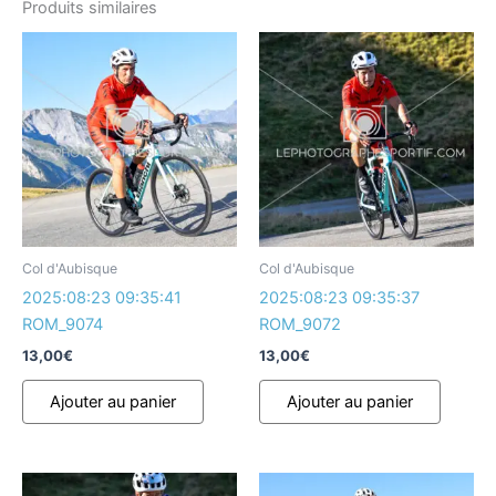
Produits similaires
Col d'Aubisque
Col d'Aubisque
2025:08:23 09:35:41
2025:08:23 09:35:37
ROM_9074
ROM_9072
13,00
€
13,00
€
Ajouter au panier
Ajouter au panier