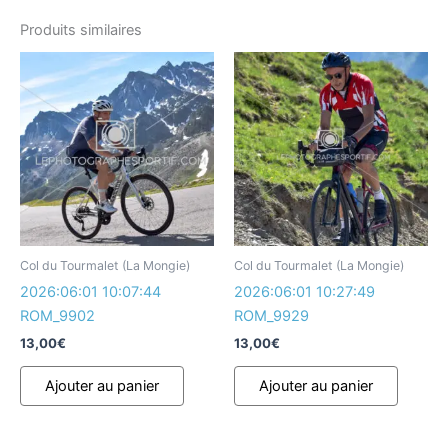
Produits similaires
Col du Tourmalet (La Mongie)
Col du Tourmalet (La Mongie)
2026:06:01 10:07:44
2026:06:01 10:27:49
ROM_9902
ROM_9929
13,00
€
13,00
€
Ajouter au panier
Ajouter au panier