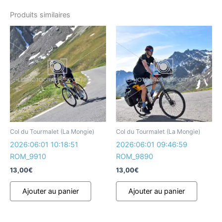
Produits similaires
Col du Tourmalet (La Mongie)
Col du Tourmalet (La Mongie)
2026:06:01 10:18:51
2026:06:01 09:46:59
ROM_9910
ROM_9890
13,00
€
13,00
€
Ajouter au panier
Ajouter au panier