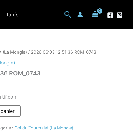
Rechercher
Tarifs
t (La Mongie)
/ 2026:06:03 12:51:36 ROM_0743
Mongie)
1:36 ROM_0743
rtif.com
 panier
gorie :
Col du Tourmalet (La Mongie)