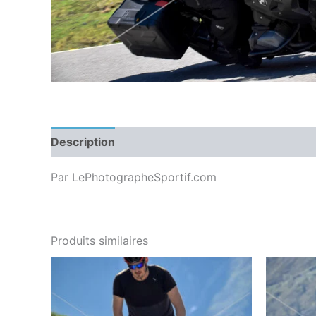
Description
Par LePhotographeSportif.com
Produits similaires