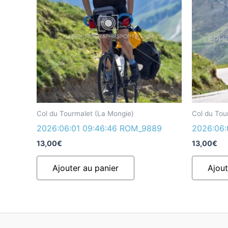
Col du Tourmalet (La Mongie)
Col du Tou
2026:06:01 09:46:46 ROM_9889
2026:06:
13,00
€
13,00
€
Ajouter au panier
Ajout