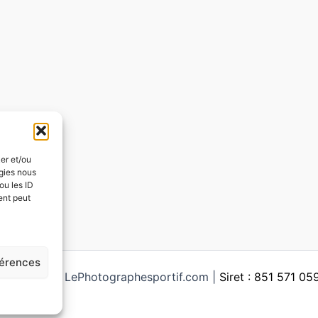
ker et/ou
ogies nous
ou les ID
ent peut
férences
ght © 2026 LePhotographesportif.com |
Siret : 851 571 0