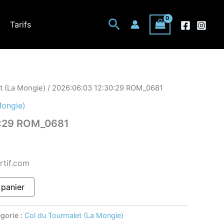
Rechercher
Tarifs
t (La Mongie)
/ 2026:06:03 12:30:29 ROM_0681
Mongie)
0:29 ROM_0681
rtif.com
 panier
gorie :
Col du Tourmalet (La Mongie)