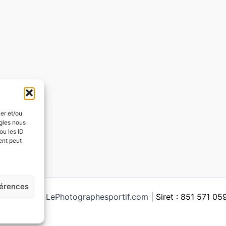
ker et/ou
ogies nous
ou les ID
ent peut
férences
ght © 2026 LePhotographesportif.com |
Siret : 851 571 0