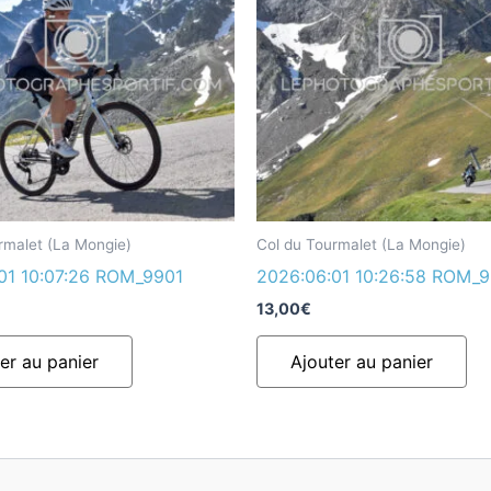
rmalet (La Mongie)
Col du Tourmalet (La Mongie)
01 10:07:26 ROM_9901
2026:06:01 10:26:58 ROM_
13,00
€
er au panier
Ajouter au panier