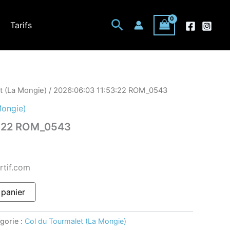
Rechercher
Tarifs
t (La Mongie)
/ 2026:06:03 11:53:22 ROM_0543
Mongie)
3:22 ROM_0543
rtif.com
 panier
gorie :
Col du Tourmalet (La Mongie)