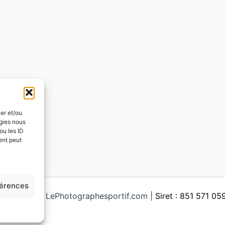
ker et/ou
ogies nous
ou les ID
ent peut
férences
ght © 2026 LePhotographesportif.com |
Siret : 851 571 0