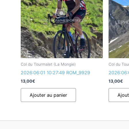
Col du Tourmalet (La Mongie)
Col du Tou
2026:06:01 10:27:49 ROM_9929
2026:06:
13,00
€
13,00
€
Ajouter au panier
Ajout