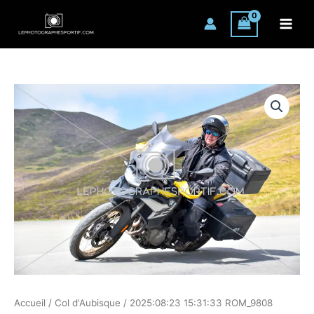
Aller
au
contenu
quantité
de
2025:08:23
15:31:33
ROM_9808
Accueil
/
Col d'Aubisque
/ 2025:08:23 15:31:33 ROM_9808