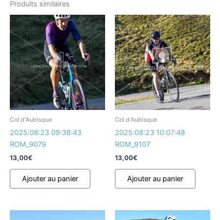
Produits similaires
Col d'Aubisque
Col d'Aubisque
2025:08:23 09:38:43
2025:08:23 10:07:48
ROM_9079
ROM_9107
13,00
€
13,00
€
Ajouter au panier
Ajouter au panier