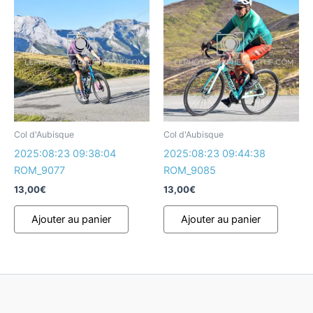
Col d'Aubisque
Col d'Aubisque
2025:08:23 09:38:04
2025:08:23 09:44:38
ROM_9077
ROM_9085
13,00
€
13,00
€
Ajouter au panier
Ajouter au panier