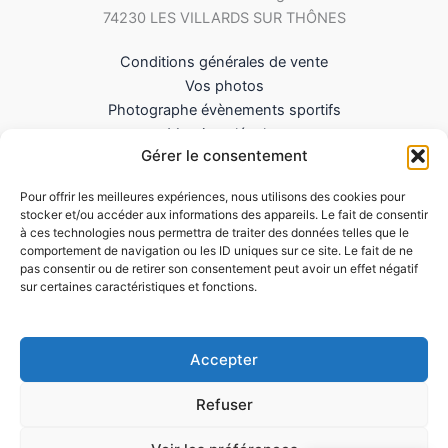
74230 LES VILLARDS SUR THÔNES
Conditions générales de vente
Vos photos
Photographe évènements sportifs
Mentions légales
Gérer le consentement
Mes Téléchargements
Contact
Pour offrir les meilleures expériences, nous utilisons des cookies pour
Politique de cookies (UE)
stocker et/ou accéder aux informations des appareils. Le fait de consentir
à ces technologies nous permettra de traiter des données telles que le
comportement de navigation ou les ID uniques sur ce site. Le fait de ne
pas consentir ou de retirer son consentement peut avoir un effet négatif
sur certaines caractéristiques et fonctions.
Accepter
Refuser
Copyright © 2026 LePhotographesportif.com |
Siret : 851 571