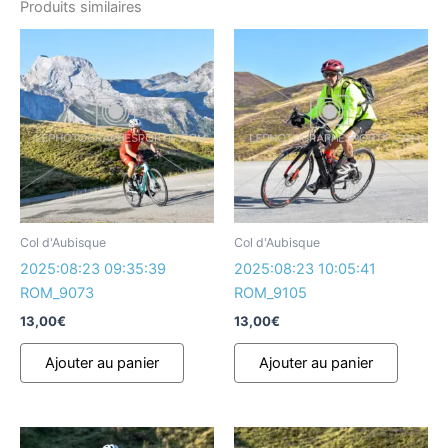
Produits similaires
Col d'Aubisque
Col d'Aubisque
2025:08:23 09:35:39
2025:08:23 10:05:41
ROM_9073
ROM_9105
13,00
€
13,00
€
Ajouter au panier
Ajouter au panier