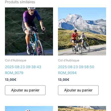
Produits similaires
Col d'Aubisque
Col d'Aubisque
2025:08:23 09:38:43
2025:08:23 09:58:50
ROM_9079
ROM_9094
13,00
€
13,00
€
Ajouter au panier
Ajouter au panier