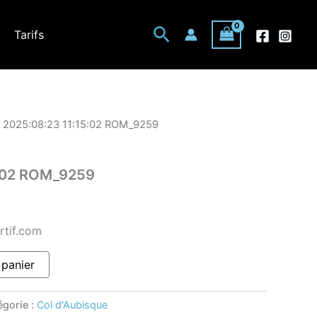
Rechercher
Tarifs
 2025:08:23 11:15:02 ROM_9259
5:02 ROM_9259
rtif.com
 panier
égorie :
Col d'Aubisque