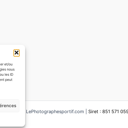
ker et/ou
ogies nous
ou les ID
ent peut
férences
ght © 2026 LePhotographesportif.com |
Siret : 851 571 0