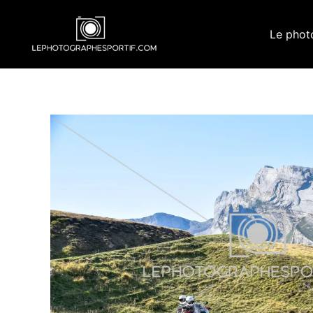
Aller
au
Le phot
contenu