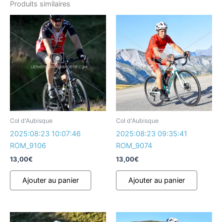
Produits similaires
Col d'Aubisque
Col d'Aubisque
2025:08:23 10:07:46
2025:08:23 09:35:41
ROM_9106
ROM_9074
13,00
€
13,00
€
Ajouter au panier
Ajouter au panier