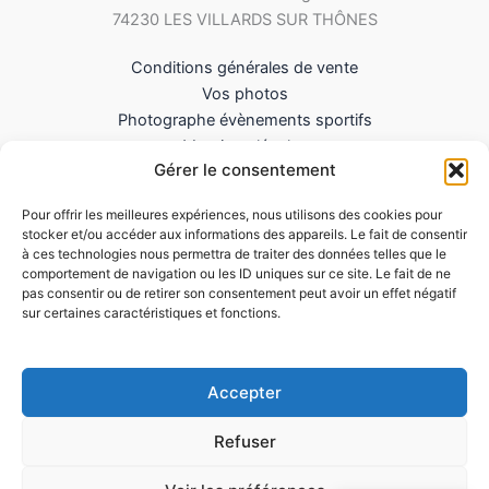
74230 LES VILLARDS SUR THÔNES
Conditions générales de vente
Vos photos
Photographe évènements sportifs
Mentions légales
Gérer le consentement
Mes Téléchargements
Contact
Pour offrir les meilleures expériences, nous utilisons des cookies pour
Politique de cookies (UE)
stocker et/ou accéder aux informations des appareils. Le fait de consentir
à ces technologies nous permettra de traiter des données telles que le
comportement de navigation ou les ID uniques sur ce site. Le fait de ne
pas consentir ou de retirer son consentement peut avoir un effet négatif
sur certaines caractéristiques et fonctions.
Accepter
Refuser
Copyright © 2026 LePhotographesportif.com |
Siret : 851 571