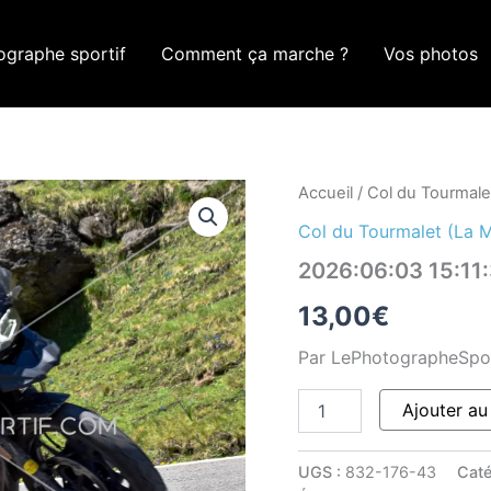
ographe sportif
Comment ça marche ?
Vos photos
quantité
Accueil
/
Col du Tourmale
de
Col du Tourmalet (La 
2026:06:03
15:11:37
2026:06:03 15:11
ROM_1175
13,00
€
Par LePhotographeSpo
Ajouter au
UGS :
832-176-43
Caté