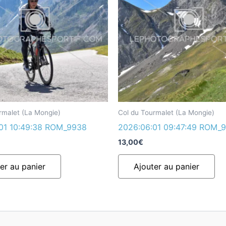
rmalet (La Mongie)
Col du Tourmalet (La Mongie)
01 10:49:38 ROM_9938
2026:06:01 09:47:49 ROM_
13,00
€
er au panier
Ajouter au panier