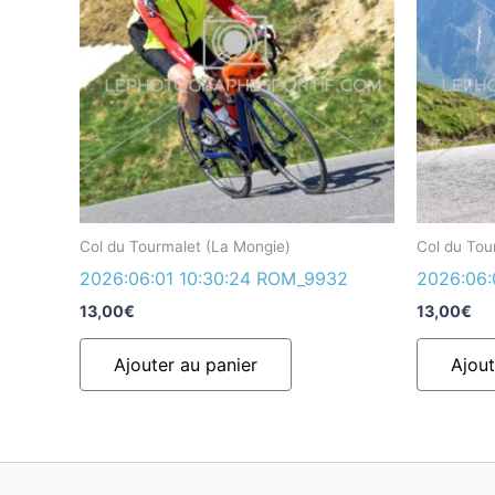
Col du Tourmalet (La Mongie)
Col du Tou
2026:06:01 10:30:24 ROM_9932
2026:06:
13,00
€
13,00
€
Ajouter au panier
Ajout