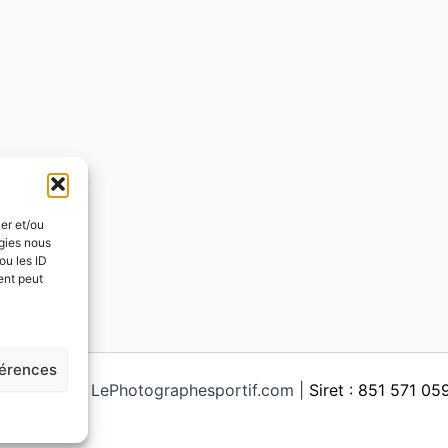
ker et/ou
ogies nous
ou les ID
ent peut
férences
ght © 2026 LePhotographesportif.com |
Siret : 851 571 0