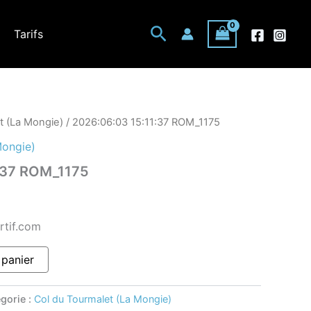
Rechercher
Tarifs
t (La Mongie)
/ 2026:06:03 15:11:37 ROM_1175
Mongie)
:37 ROM_1175
rtif.com
 panier
gorie :
Col du Tourmalet (La Mongie)