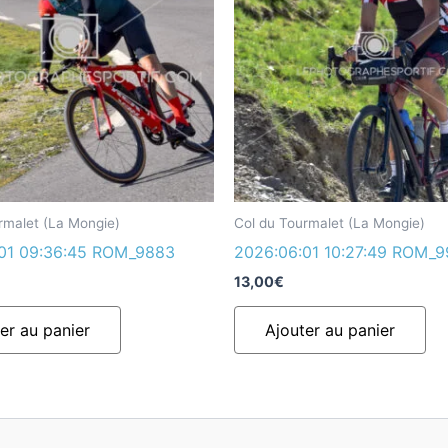
rmalet (La Mongie)
Col du Tourmalet (La Mongie)
01 09:36:45 ROM_9883
2026:06:01 10:27:49 ROM_
13,00
€
er au panier
Ajouter au panier