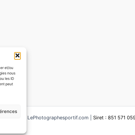
ker et/ou
ogies nous
ou les ID
ent peut
férences
ght © 2026 LePhotographesportif.com |
Siret : 851 571 0