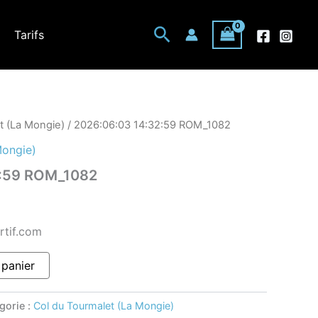
Rechercher
Tarifs
t (La Mongie)
/ 2026:06:03 14:32:59 ROM_1082
Mongie)
2:59 ROM_1082
rtif.com
 panier
gorie :
Col du Tourmalet (La Mongie)