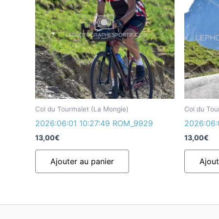
Col du Tourmalet (La Mongie)
Col du Tou
2026:06:01 10:27:49 ROM_9929
2026:06:
13,00
€
13,00
€
Ajouter au panier
Ajout