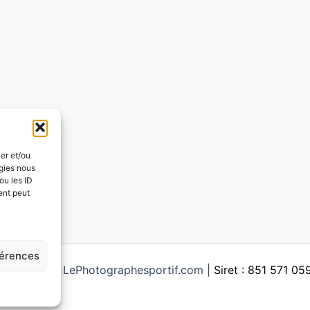
ker et/ou
ogies nous
ou les ID
ent peut
férences
ght © 2026 LePhotographesportif.com |
Siret : 851 571 0