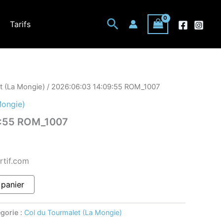
Rechercher
Tarifs
t (La Mongie)
/ 2026:06:03 14:09:55 ROM_1007
Mongie)
9:55 ROM_1007
rtif.com
 panier
gorie :
Col du Tourmalet (La Mongie)