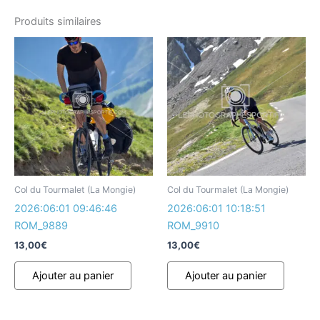
Produits similaires
Col du Tourmalet (La Mongie)
Col du Tourmalet (La Mongie)
2026:06:01 09:46:46
2026:06:01 10:18:51
ROM_9889
ROM_9910
13,00
€
13,00
€
Ajouter au panier
Ajouter au panier