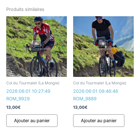
Produits similaires
Col du Tourmalet (La Mongie)
Col du Tourmalet (La Mongie)
2026:06:01 10:27:49
2026:06:01 09:46:46
ROM_9929
ROM_9889
13,00
€
13,00
€
Ajouter au panier
Ajouter au panier