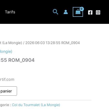
Rechercher
Tarifs
t (La Mongie)
/ 2026:06:03 13:28:55 ROM_0904
Mongie)
8:55 ROM_0904
rtif.com
 panier
gorie :
Col du Tourmalet (La Mongie)