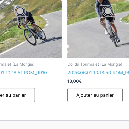
rmalet (La Mongie)
Col du Tourmalet (La Mongie)
01 10:18:51 ROM_9910
2026:06:01 10:18:50 ROM_
13,00
€
er au panier
Ajouter au panier