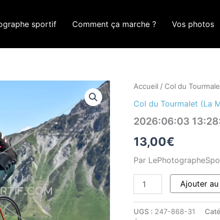
ographe sportif
Comment ça marche ?
Vos photos
quantité
Accueil
/
Col du Tourmale
de
Col du Tourmalet (La 
2026:06:03
13:28:55
2026:06:03 13:2
ROM_0904
13,00
€
Par LePhotographeSpo
Ajouter au
UGS :
247-868-31
Caté