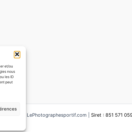
ker et/ou
ogies nous
ou les ID
ent peut
férences
ght © 2026 LePhotographesportif.com |
Siret : 851 571 0