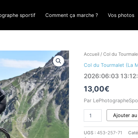
ographe sportif
Comment ça marche ?
Vos photos
quantité
Accueil
/
Col du Tourmale
de
Col du Tourmalet (La 
2026:06:03
13:12:32
2026:06:03 13:1
ROM_0830
13,00
€
Par LePhotographeSpo
Ajouter au
UGS :
453-257-71
Caté