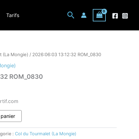
Rechercher
Tarifs
t (La Mongie)
/ 2026:06:03 13:12:32 ROM_0830
Mongie)
2:32 ROM_0830
rtif.com
 panier
gorie :
Col du Tourmalet (La Mongie)