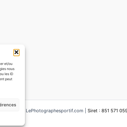
ker et/ou
ogies nous
ou les ID
ent peut
férences
ght © 2026 LePhotographesportif.com |
Siret : 851 571 0