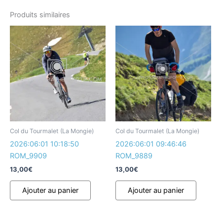
Produits similaires
Col du Tourmalet (La Mongie)
Col du Tourmalet (La Mongie)
2026:06:01 10:18:50
2026:06:01 09:46:46
ROM_9909
ROM_9889
13,00
€
13,00
€
Ajouter au panier
Ajouter au panier