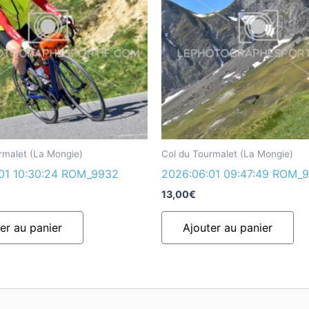
rmalet (La Mongie)
Col du Tourmalet (La Mongie)
01 10:30:24 ROM_9932
2026:06:01 09:47:49 ROM_
13,00
€
er au panier
Ajouter au panier