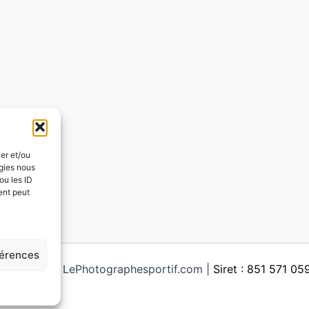
ker et/ou
ogies nous
ou les ID
ent peut
férences
ght © 2026 LePhotographesportif.com |
Siret : 851 571 0