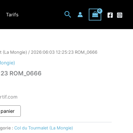
Rechercher
Tarifs
t (La Mongie)
/ 2026:06:03 12:25:23 ROM_0666
Mongie)
5:23 ROM_0666
rtif.com
 panier
gorie :
Col du Tourmalet (La Mongie)