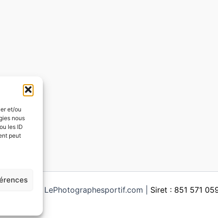
ker et/ou
ogies nous
ou les ID
ent peut
férences
ght © 2026 LePhotographesportif.com |
Siret : 851 571 0