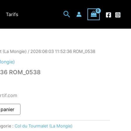
Rechercher
Tarifs
t (La Mongie)
/ 2026:06:03 11:52:36 ROM_0538
Mongie)
2:36 ROM_0538
rtif.com
 panier
gorie :
Col du Tourmalet (La Mongie)