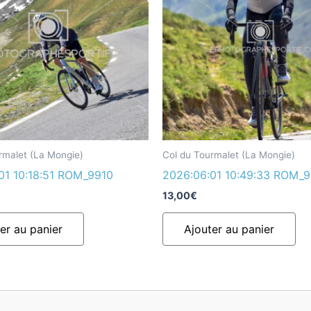
rmalet (La Mongie)
Col du Tourmalet (La Mongie)
01 10:18:51 ROM_9910
2026:06:01 10:49:33 ROM_
13,00
€
er au panier
Ajouter au panier