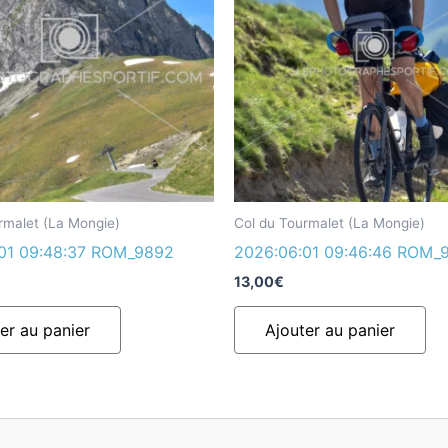
rmalet (La Mongie)
Col du Tourmalet (La Mongie)
01 09:48:37 ROM_9892
2026:06:01 09:46:46 ROM_
13,00
€
er au panier
Ajouter au panier