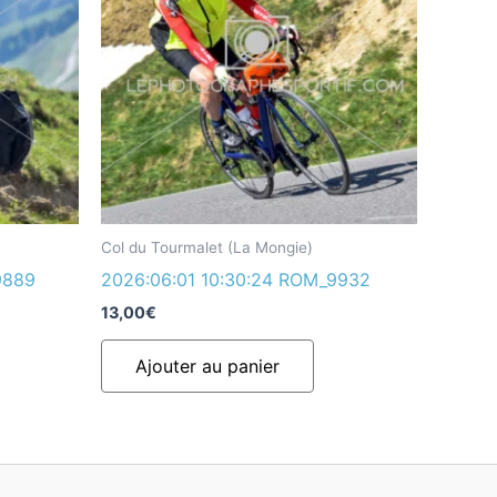
Col du Tourmalet (La Mongie)
9889
2026:06:01 10:30:24 ROM_9932
13,00
€
Ajouter au panier