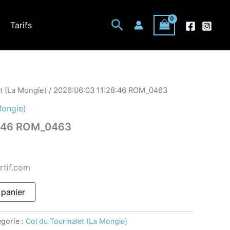
Rechercher
Tarifs
t (La Mongie)
/ 2026:06:03 11:28:46 ROM_0463
Mongie)
8:46 ROM_0463
rtif.com
 panier
gorie :
Col du Tourmalet (La Mongie)