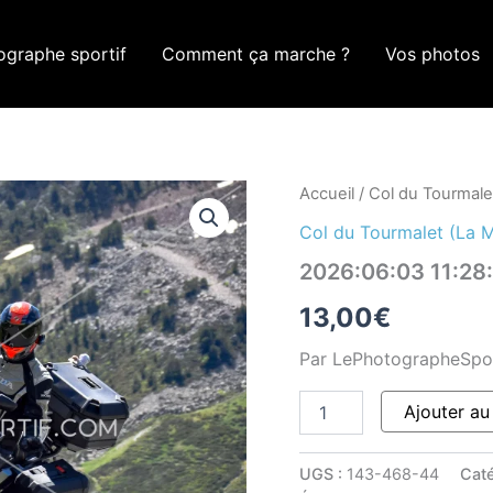
ographe sportif
Comment ça marche ?
Vos photos
quantité
Accueil
/
Col du Tourmale
de
Col du Tourmalet (La 
2026:06:03
11:28:46
2026:06:03 11:2
ROM_0463
13,00
€
Par LePhotographeSpo
Ajouter au
UGS :
143-468-44
Caté