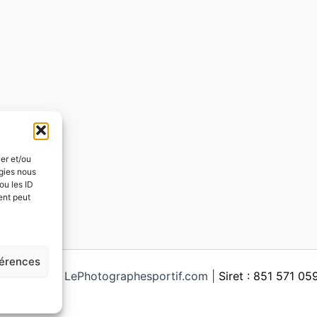
ker et/ou
ogies nous
ou les ID
ent peut
férences
ght © 2026 LePhotographesportif.com |
Siret : 851 571 0