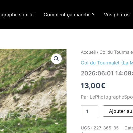
ographe sportif
Comment ça marche ?
Vos photos
quantité
Accueil
/
Col du Tourmale
de
Col du Tourmalet (La 
2026:06:01
14:08:10
2026:06:01 14:0
ROM_0248
13,00
€
Par LePhotographeSpo
Ajouter au
UGS :
227-865-35
Cat