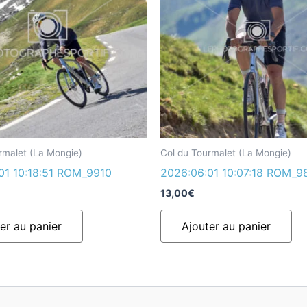
rmalet (La Mongie)
Col du Tourmalet (La Mongie)
01 10:18:51 ROM_9910
2026:06:01 10:07:18 ROM_9
13,00
€
er au panier
Ajouter au panier