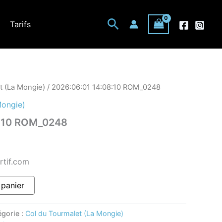
Rechercher
Tarifs
t (La Mongie)
/ 2026:06:01 14:08:10 ROM_0248
Mongie)
8:10 ROM_0248
rtif.com
 panier
égorie :
Col du Tourmalet (La Mongie)