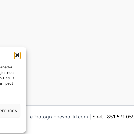
ker et/ou
ogies nous
ou les ID
ent peut
férences
ght © 2026 LePhotographesportif.com |
Siret : 851 571 0