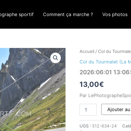
ographe sportif
Comment ça marche ?
Vos photos
quantité
Accueil
/
Col du Tourmale
de
Col du Tourmalet (La 
2026:06:01
13:06:06
2026:06:01 13:0
ROM_0151
13,00
€
Par LePhotographeSpo
Ajouter au
UGS :
512-634-24
Caté