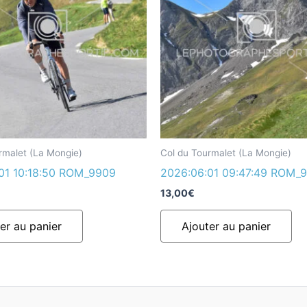
rmalet (La Mongie)
Col du Tourmalet (La Mongie)
01 10:18:50 ROM_9909
2026:06:01 09:47:49 ROM_
13,00
€
er au panier
Ajouter au panier