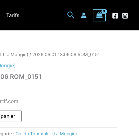
Rechercher
Tarifs
t (La Mongie)
/ 2026:06:01 13:06:06 ROM_0151
Mongie)
6:06 ROM_0151
rtif.com
 panier
gorie :
Col du Tourmalet (La Mongie)