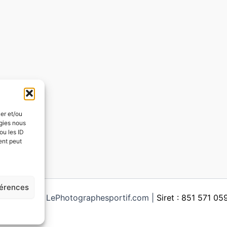
ker et/ou
ogies nous
ou les ID
ent peut
férences
ght © 2026 LePhotographesportif.com |
Siret : 851 571 0