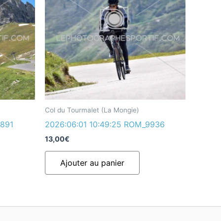
Col du Tourmalet (La Mongie)
9891
2026:06:01 10:49:25 ROM_9936
13,00
€
Ajouter au panier