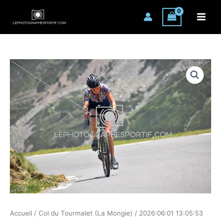
Aller
au
contenu
quantité
de
2026:06:01
13:05:53
ROM_0148
Accueil
/
Col du Tourmalet (La Mongie)
/ 2026:06:01 13:05:53