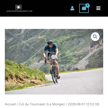
Aller
au
contenu
quantité
de
2026:06:01
12:53:59
ROM_0121
Accueil
/
Col du Tourmalet (La Mongie)
/ 2026:06:01 12:53:59