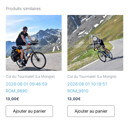
Produits similaires
Col du Tourmalet (La Mongie)
Col du Tourmalet (La Mongie)
2026:06:01 09:46:59
2026:06:01 10:18:51
ROM_9890
ROM_9910
13,00
€
13,00
€
Ajouter au panier
Ajouter au panier