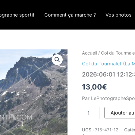
ographe sportif
Comment ça marche ?
Vos photos
quantité
Accueil
/
Col du Tourmale
de
Col du Tourmalet (La 
2026:06:01
12:12:37
2026:06:01 12:1
ROM_0054
13,00
€
Par LePhotographeSpo
Ajouter au
UGS :
715-471-12
Caté