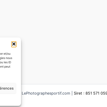
ker et/ou
ogies nous
ou les ID
ent peut
férences
ght © 2026 LePhotographesportif.com |
Siret : 851 571 0