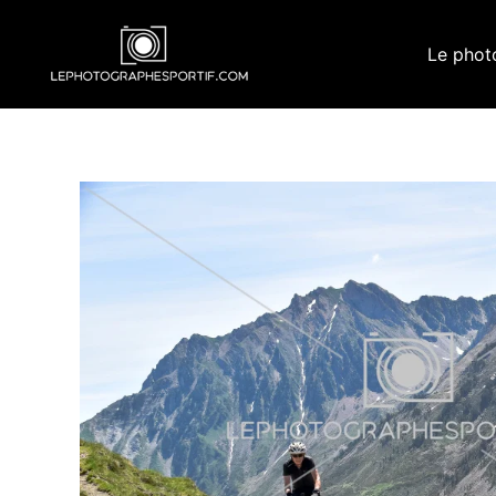
Aller
au
Le phot
contenu