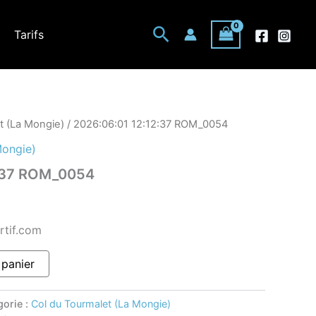
Rechercher
Tarifs
t (La Mongie)
/ 2026:06:01 12:12:37 ROM_0054
Mongie)
2:37 ROM_0054
rtif.com
 panier
gorie :
Col du Tourmalet (La Mongie)