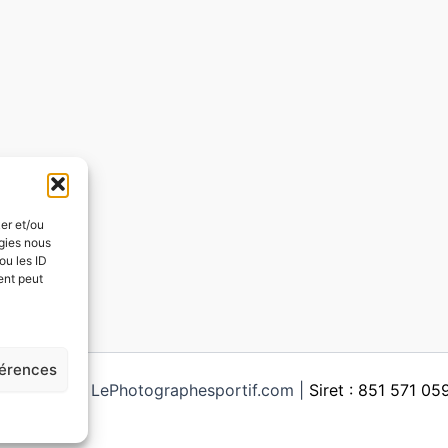
ker et/ou
ogies nous
ou les ID
ent peut
férences
ght © 2026 LePhotographesportif.com |
Siret : 851 571 0