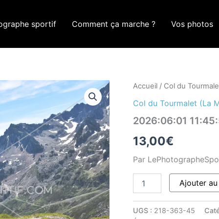
ographe sportif
Comment ça marche ?
Vos photos
quantité
Accueil
/
Col du Tourmale
de
Col du Tourmalet (La 
2026:06:01
11:45:50
2026:06:01 11:4
ROM_0005
13,00
€
Par LePhotographeSpo
Ajouter au
UGS :
218-363-45
Caté