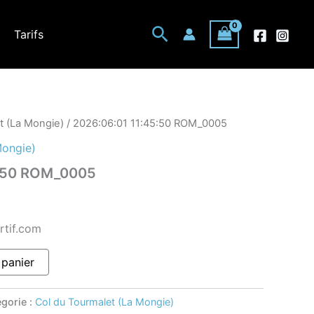
Rechercher
Tarifs
t (La Mongie)
/ 2026:06:01 11:45:50 ROM_0005
Mongie)
5:50 ROM_0005
rtif.com
 panier
gorie :
Col du Tourmalet (La Mongie)