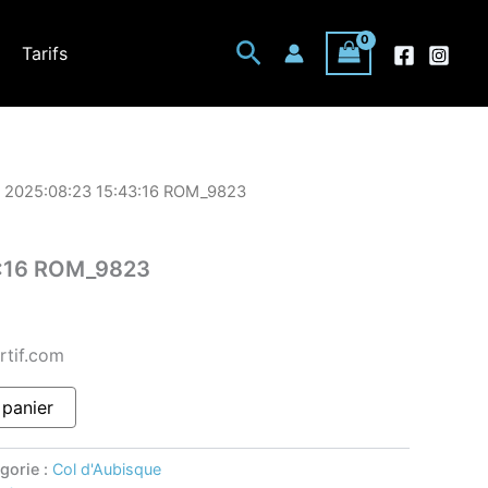
Rechercher
Tarifs
 2025:08:23 15:43:16 ROM_9823
3:16 ROM_9823
rtif.com
 panier
gorie :
Col d'Aubisque