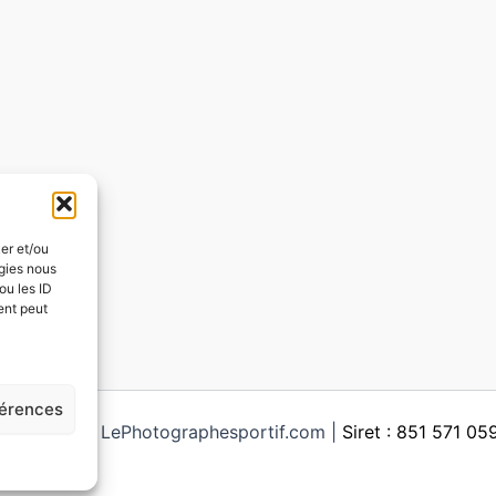
ker et/ou
ogies nous
ou les ID
ent peut
férences
ght © 2026 LePhotographesportif.com |
Siret : 851 571 0