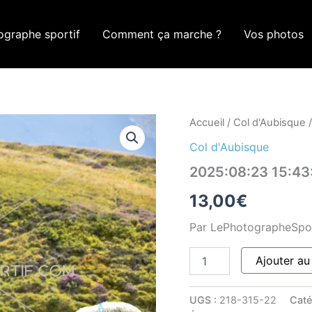
ographe sportif
Comment ça marche ?
Vos photos
quantité
Accueil
/
Col d'Aubisque
/
de
Col d'Aubisque
2025:08:23
15:43:16
2025:08:23 15:4
ROM_9823
13,00
€
Par LePhotographeSpo
Ajouter au
UGS :
218-315-22
Caté