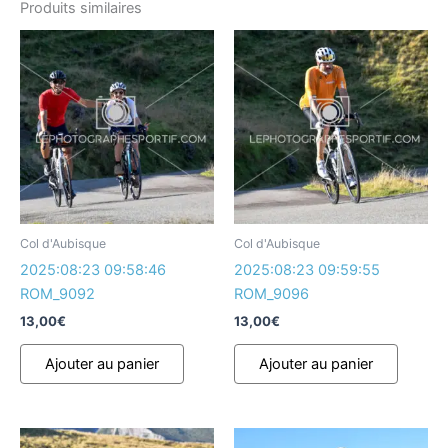
Produits similaires
Col d'Aubisque
Col d'Aubisque
2025:08:23 09:58:46
2025:08:23 09:59:55
ROM_9092
ROM_9096
13,00
€
13,00
€
Ajouter au panier
Ajouter au panier