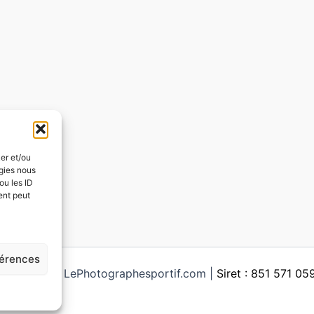
ker et/ou
ogies nous
ou les ID
ent peut
férences
ght © 2026 LePhotographesportif.com |
Siret : 851 571 0