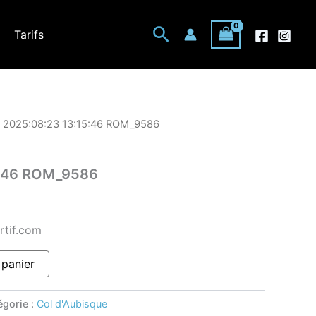
Rechercher
Tarifs
 2025:08:23 13:15:46 ROM_9586
5:46 ROM_9586
rtif.com
 panier
égorie :
Col d'Aubisque