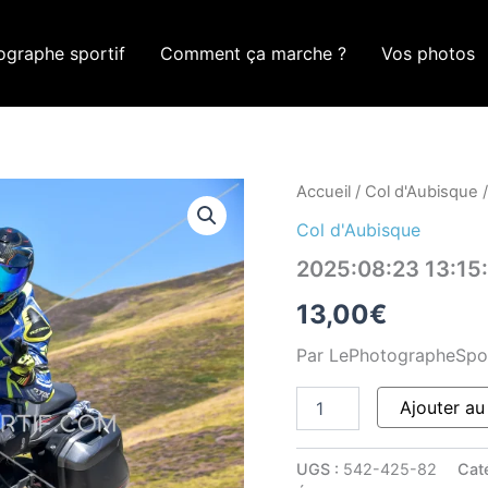
ographe sportif
Comment ça marche ?
Vos photos
quantité
Accueil
/
Col d'Aubisque
/
de
Col d'Aubisque
2025:08:23
13:15:46
2025:08:23 13:1
ROM_9586
13,00
€
Par LePhotographeSpo
Ajouter au
UGS :
542-425-82
Cat