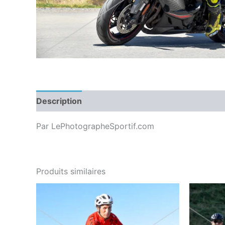
Description
Par LePhotographeSportif.com
Produits similaires