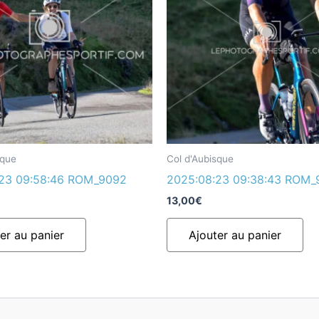
sque
Col d'Aubisque
:23 09:58:46 ROM_9092
2025:08:23 09:38:43 ROM_
13,00
€
er au panier
Ajouter au panier