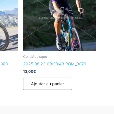
Col d'Aubisque
9080
2025:08:23 09:38:43 ROM_9079
13,00
€
Ajouter au panier