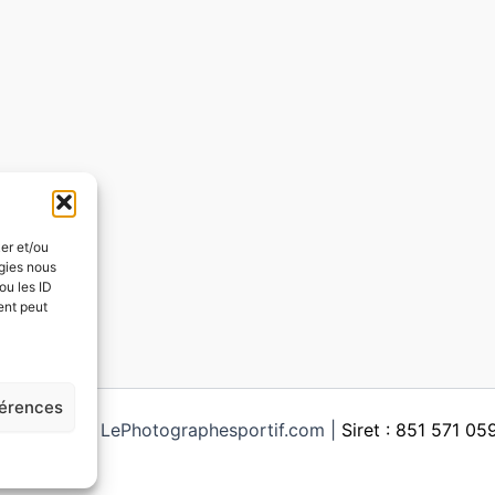
ker et/ou
ogies nous
ou les ID
ent peut
férences
ght © 2026 LePhotographesportif.com |
Siret : 851 571 0