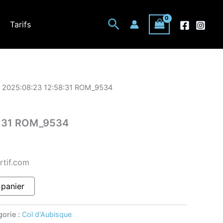
Rechercher
Tarifs
 2025:08:23 12:58:31 ROM_9534
8:31 ROM_9534
rtif.com
 panier
gorie :
Col d'Aubisque