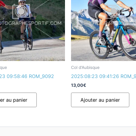
sque
Col d'Aubisque
:23 09:58:46 ROM_9092
2025:08:23 09:41:26 ROM_
13,00
€
er au panier
Ajouter au panier