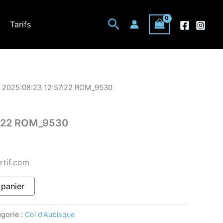
Rechercher
Tarifs
 2025:08:23 12:57:22 ROM_9530
7:22 ROM_9530
rtif.com
 panier
gorie :
Col d'Aubisque