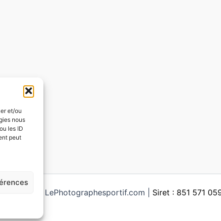
ker et/ou
ogies nous
ou les ID
ent peut
férences
ght © 2026 LePhotographesportif.com |
Siret : 851 571 0