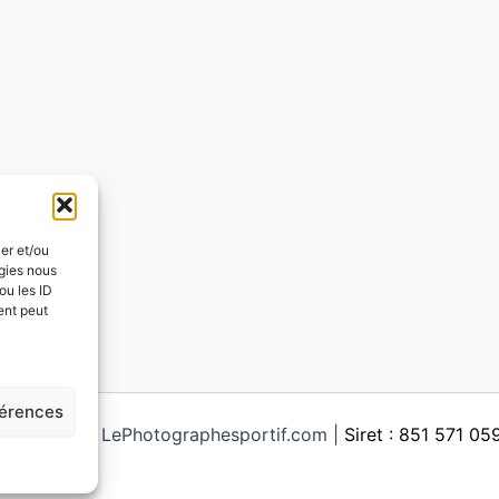
ker et/ou
ogies nous
ou les ID
ent peut
férences
ght © 2026 LePhotographesportif.com |
Siret : 851 571 0