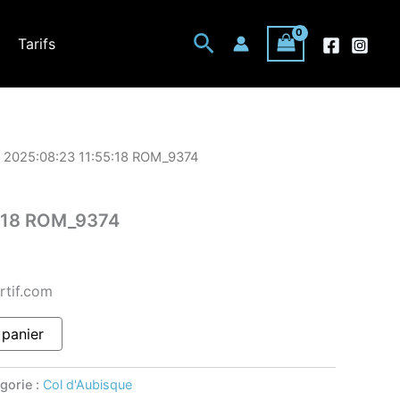
Rechercher
Tarifs
 2025:08:23 11:55:18 ROM_9374
5:18 ROM_9374
rtif.com
 panier
gorie :
Col d'Aubisque