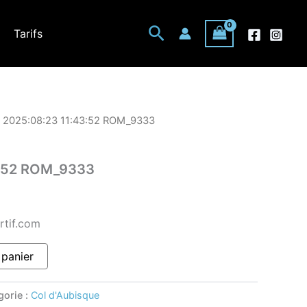
Rechercher
Tarifs
 2025:08:23 11:43:52 ROM_9333
3:52 ROM_9333
rtif.com
 panier
gorie :
Col d'Aubisque