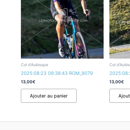
Col d'Aubisque
Col d'Aubi
2025:08:23 09:38:43 ROM_9079
2025:08:
13,00
€
13,00
€
Ajouter au panier
Ajout