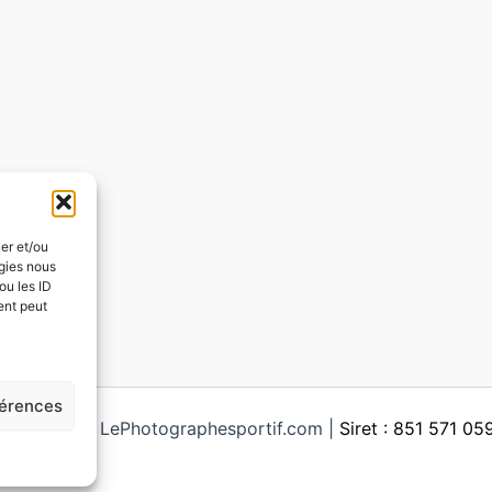
ker et/ou
ogies nous
ou les ID
ent peut
férences
ght © 2026 LePhotographesportif.com |
Siret : 851 571 0