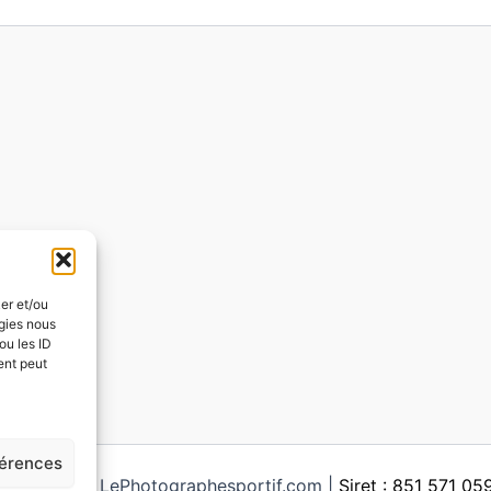
ker et/ou
ogies nous
ou les ID
ent peut
férences
ght © 2026 LePhotographesportif.com |
Siret : 851 571 0