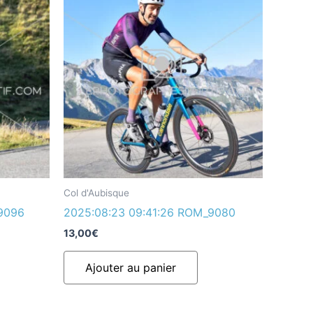
Col d'Aubisque
9096
2025:08:23 09:41:26 ROM_9080
13,00
€
Ajouter au panier