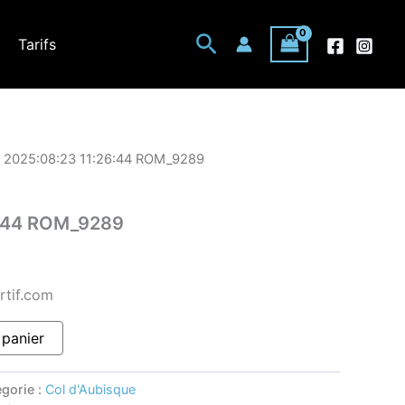
Rechercher
Tarifs
 2025:08:23 11:26:44 ROM_9289
6:44 ROM_9289
rtif.com
 panier
gorie :
Col d'Aubisque