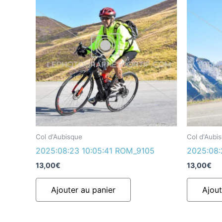
Col d'Aubisque
Col d'Aubi
2025:08:23 10:05:41 ROM_9105
2025:08:
13,00
€
13,00
€
Ajouter au panier
Ajout