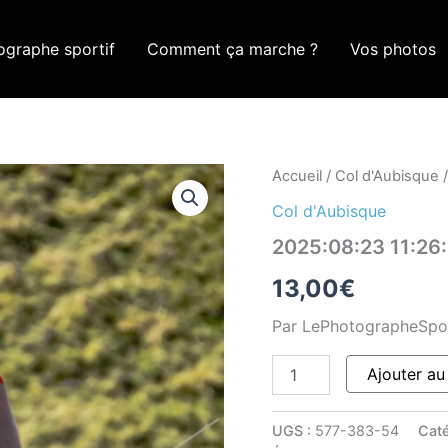
ographe sportif
Comment ça marche ?
Vos photos
quantité
Accueil
/
Col d'Aubisque
/
de
Col d'Aubisque
2025:08:23
11:26:44
2025:08:23 11:2
ROM_9289
13,00
€
Par LePhotographeSpo
Ajouter au
UGS :
577-383-54
Caté