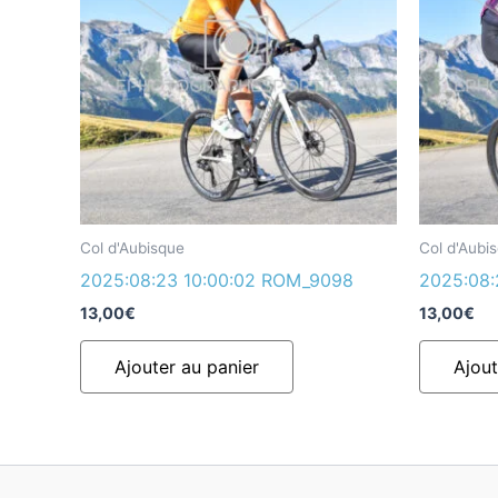
Col d'Aubisque
Col d'Aubi
2025:08:23 10:00:02 ROM_9098
2025:08:
13,00
€
13,00
€
Ajouter au panier
Ajout