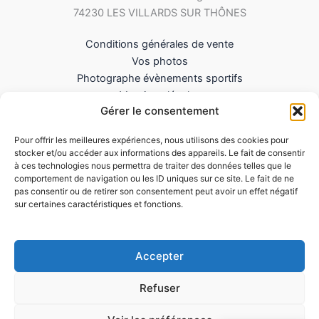
74230 LES VILLARDS SUR THÔNES
Conditions générales de vente
Vos photos
Photographe évènements sportifs
Mentions légales
Gérer le consentement
Mes Téléchargements
Contact
Pour offrir les meilleures expériences, nous utilisons des cookies pour
Politique de cookies (UE)
stocker et/ou accéder aux informations des appareils. Le fait de consentir
à ces technologies nous permettra de traiter des données telles que le
comportement de navigation ou les ID uniques sur ce site. Le fait de ne
pas consentir ou de retirer son consentement peut avoir un effet négatif
sur certaines caractéristiques et fonctions.
Accepter
Refuser
Copyright © 2026 LePhotographesportif.com |
Siret : 851 571