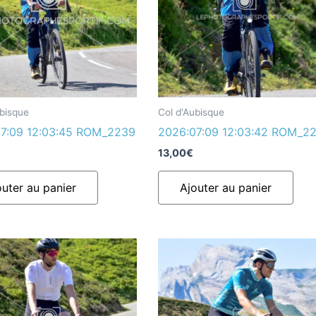
ubisque
Col d'Aubisque
7:09 12:03:45 ROM_2239
2026:07:09 12:03:42 ROM_2
13,00
€
outer au panier
Ajouter au panier