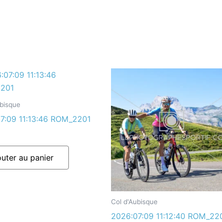
ubisque
7:09 11:13:46 ROM_2201
outer au panier
Col d'Aubisque
2026:07:09 11:12:40 ROM_22