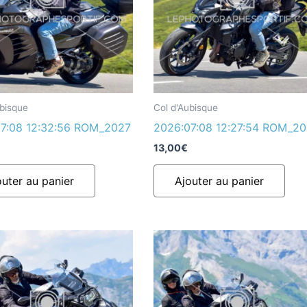
ubisque
Col d'Aubisque
7:08 12:32:56 ROM_2027
2026:07:08 12:27:54 ROM_2
13,00
€
outer au panier
Ajouter au panier