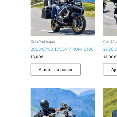
Col d'Aubisque
Col d'A
2026:07:08 13:35:47 ROM_2106
2026:0
13,00
€
13,00
€
Ajouter au panier
Aj