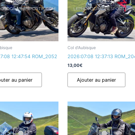
ubisque
Col d'Aubisque
7:08 12:47:54 ROM_2052
2026:07:08 12:37:13 ROM_20
13,00
€
outer au panier
Ajouter au panier