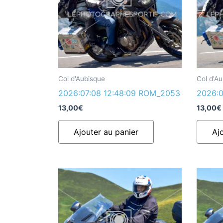
Col d'Aubisque
Col d'A
2026:07:08 12:48:09 ROM_2053
2026:0
13,00
€
13,00
€
Ajouter au panier
Aj