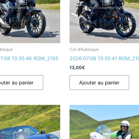
ubisque
Col d'Aubisque
7:08 13:35:46 ROM_2105
2026:07:08 13:35:41 ROM_21
13,00
€
outer au panier
Ajouter au panier