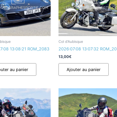
ubisque
Col d'Aubisque
7:08 13:08:21 ROM_2083
2026:07:08 13:07:32 ROM_20
13,00
€
outer au panier
Ajouter au panier