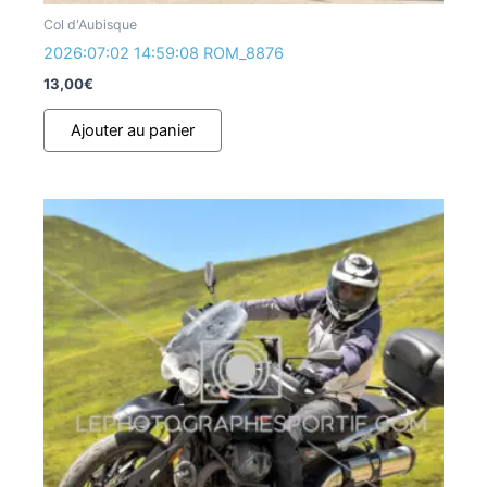
Col d'Aubisque
2026:07:02 14:59:08 ROM_8876
13,00
€
Ajouter au panier