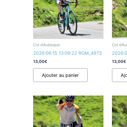
Col d'Aubisque
Col d'A
2026:06:15 13:09:22 ROM_4973
2026:0
13,00
€
13,00
€
Ajouter au panier
Aj