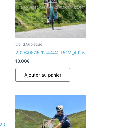
Col d'Aubisque
2026:06:15 12:44:42 ROM_4925
13,00
€
Ajouter au panier
920