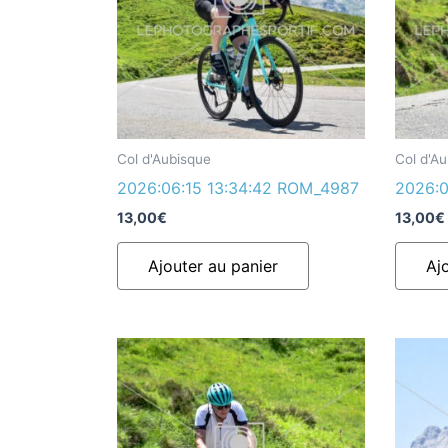
Col d'Aubisque
Col d'A
2026:06:15 13:34:42 ROM_4987
2026:0
13,00
€
13,00
€
Ajouter au panier
Aj