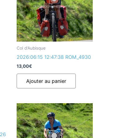
Col d'Aubisque
2026:06:15 12:47:38 ROM_4930
13,00
€
Ajouter au panier
926