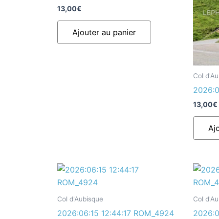
13,00
€
Ajouter au panier
Col d'A
2026:0
13,00
€
Aj
Col d'Aubisque
Col d'A
2026:06:15 12:44:17 ROM_4924
2026:0