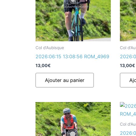
Col d'Aubisque
Col d'A
2026:06:15 13:08:56 ROM_4969
2026:0
13,00
€
13,00
€
Ajouter au panier
Aj
Col d'A
2026:0