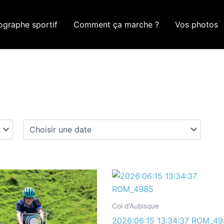
ographe sportif
Comment ça marche ?
Vos photos
Col d'Aubisque
2026:06:15 13:34:37 ROM_4