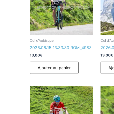
Col d'Aubisque
Col d'A
2026:06:15 13:33:30 ROM_4983
2026:0
13,00
€
13,00
€
Ajouter au panier
Aj